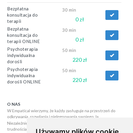
Bezpłatna
30 min
konsultacja do
0 zł
terapii
Bezpłatna
30 min
konsultacja do
0 zł
terapii ONLINE
Psychoterapia
50 min
indywidualna
220 zł
dorośli
Psychoterapia
50 min
indywidualna
220 zł
dorośli ONLINE
O NAS
W Empatical wierzymy, że każdy zasługuje na przestrzeń do
odkrywania, rozwijania i pielęgnowania swojego Ja.
Niezależnie od tego, czy szukasz wsparcia w radzeniu sobie z
trudnościami, czy chcesz lepiej zrozumieć samego siebie,
Używamy plików cookie